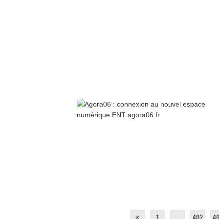
1
…
402
4