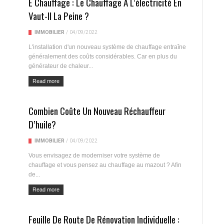
E Chauffage : Le Chauffage À L’électricité En
Vaut-Il La Peine ?
IMMOBILIER
/
04/09/2022
L'installation d'un nouveau système de chauffage entraîne
généralement des coûts considérables. Car en plus du
générateur de chaleur...
Read more
Combien Coûte Un Nouveau Réchauffeur
D’huile?
IMMOBILIER
/
04/09/2022
Vous envisagez de moderniser votre système de
chauffage et vous pensez au chauffage au mazout ? Afin
de...
Read more
Feuille De Route De Rénovation Individuelle :