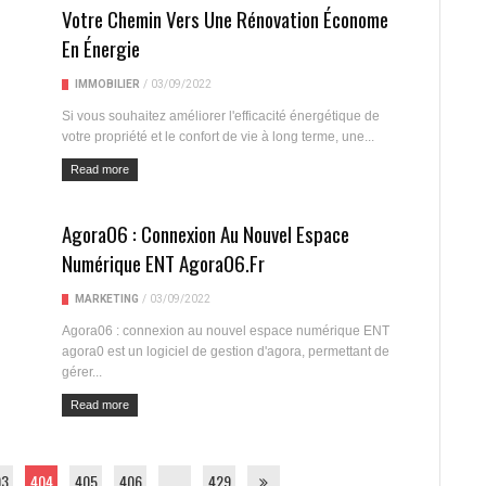
Votre Chemin Vers Une Rénovation Économe
En Énergie
IMMOBILIER
/
03/09/2022
Si vous souhaitez améliorer l'efficacité énergétique de
votre propriété et le confort de vie à long terme, une...
Read more
Agora06 : Connexion Au Nouvel Espace
Numérique ENT Agora06.fr
MARKETING
/
03/09/2022
Agora06 : connexion au nouvel espace numérique ENT
agora0 est un logiciel de gestion d'agora, permettant de
gérer...
Read more
03
404
405
406
…
429