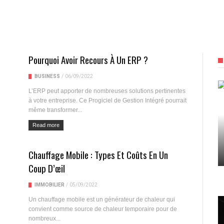
Pourquoi Avoir Recours À Un ERP ?
BUSINESS
/
06/09/2022
L’ERP peut apporter de nombreuses solutions pertinentes
à votre entreprise. Ce Progiciel de Gestion Intégré pourrait
même transformer...
Read more
Chauffage Mobile : Types Et Coûts En Un
Coup D’œil
IMMOBILIER
/
05/09/2022
Un chauffage mobile est un générateur de chaleur qui
convient comme source de chaleur temporaire pour de
nombreux...