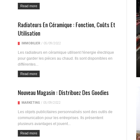
Read more
Radiateurs En Céramique : Fonction, Coûts Et
Utilisation
IMMOBILIER
/
05/09/2022
Les radiateurs en céramique utilisent l'énergie électrique
pour garder les pièces au chaud. Ils sont disponibles en
différentes...
Read more
Nouveau Magasin : Distribuez Des Goodies
MARKETING
/
05/09/2022
Les objets publicitaires personnalisés sont des outils de
communication pour les entreprises. Ils présentent
plusieurs avantages et jouent...
Read more