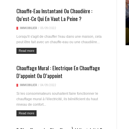
Chauffe-Eau Instantané Ou Chaudière :
Qu’est-Ce Qui En Vaut La Peine ?
IMMOBILIER
/
05/09/2022
Lorsqu'il s'agit de chauffer l'eau dans une maison, cela
peut être fait avec un chauffe-eau ou une chaudière...
Read more
Chauffage Mural : Electrique En Chauffage
D’appoint Ou D’appoint
IMMOBILIER
/
04/09/2022
Si les consommateurs souhaitent faire fonctionner le
chauffage mural à l'électricité, ils bénéficient du haut
niveau de confort...
Read more