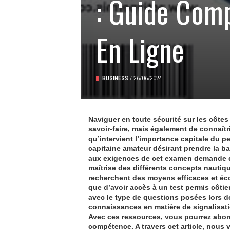
: Guide Comp
En Ligne
BUSINESS
/
26/06/2024
Naviguer en toute sécurité sur les côte
savoir-faire, mais également de connaîtr
qu’intervient l’importance capitale du
pe
capitaine amateur désirant prendre la ba
aux exigences de cet examen demande de
maîtrise des différents concepts nautiq
recherchent des moyens efficaces et éc
que d’avoir accès à un
test permis côtier
avec le type de questions posées lors de
connaissances en matière de signalisatio
Avec ces ressources, vous pourrez abor
compétence
. A travers cet article, no