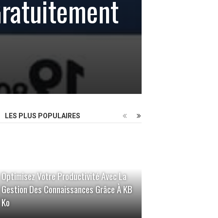
Gratuitement
LES PLUS POPULAIRES
Optimisez Votre Productivité Avec La
Gestion Des Connaissances Grâce À KB
Ko