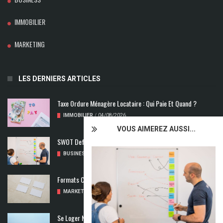
IMMOBILIER
MARKETING
LES DERNIERS ARTICLES
Taxe Ordure Ménagère Locataire : Qui Paie Et Quand ?
IMMOBILIER
/
04/08/2026
VOUS AIMEREZ AUSSI...
SWOT Def : Qu’est-Ce Que L’analyse SWOT ?
BUSINESS
/
02/08/2026
Formats Carte De Visite : Les Dimensions À Découvrir
MARKETING
/
01/08/2026
Se Loger Neuf : Comment Choisir Un Logement Adapté