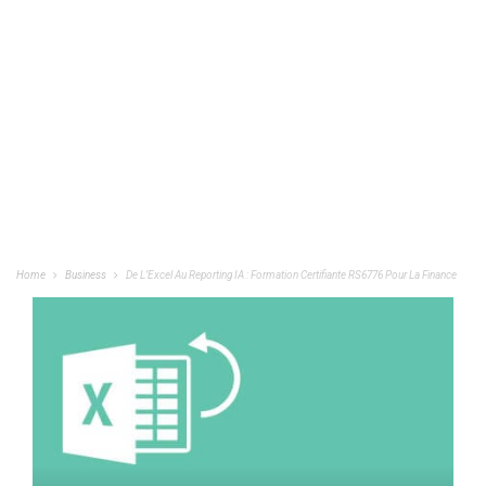
Home
Business
De L’Excel Au Reporting IA : Formation Certifiante RS6776 Pour La Finance