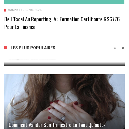
BUSINESS
/
07/07/2026
De L’Excel Au Reporting IA : Formation Certifiante RS6776
Pour La Finance
Complément De Salaire : 32 Idées Sérieuses Pour
LES PLUS POPULAIRES
Compléter Ses Revenus
Comment Valider Son Trimestre En Tant Qu’auto-