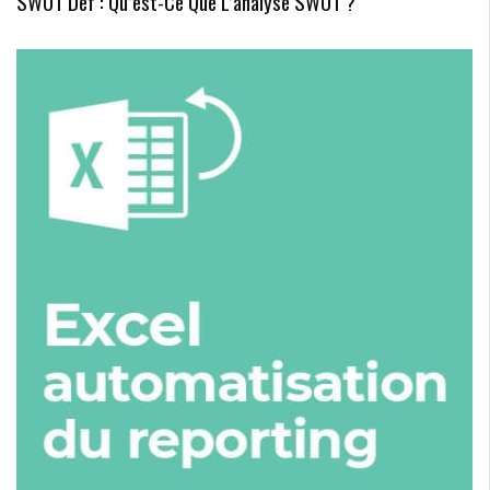
SWOT Def : Qu’est-Ce Que L’analyse SWOT ?