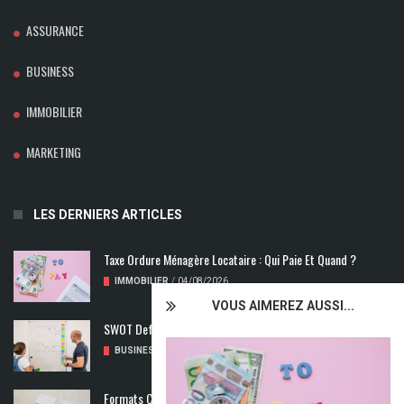
ASSURANCE
BUSINESS
IMMOBILIER
MARKETING
LES DERNIERS ARTICLES
Taxe Ordure Ménagère Locataire : Qui Paie Et Quand ?
IMMOBILIER
/
04/08/2026
VOUS AIMEREZ AUSSI...
SWOT Def : Qu’est-Ce Que L’analyse SWOT ?
BUSINESS
/
02/08/2026
Formats Carte De Visite : Les Dimensions À Découvrir