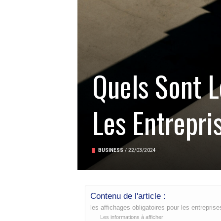
Quels Sont L
Les Entrepri
BUSINESS
/
22/03/2024
Contenu de l'article :
les affichages obligatoires pour les entrepris
Les informations à afficher