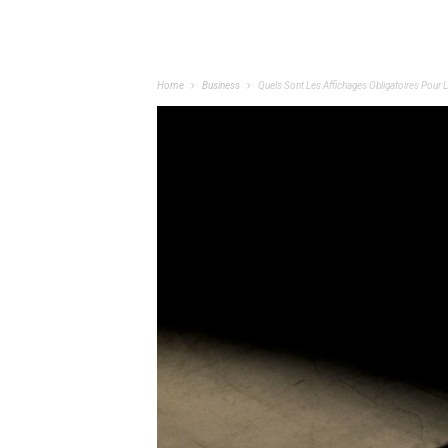
Home
Business
Quels Sont Les Affichages Obligatoires Pour L