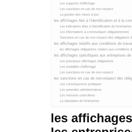
Les supports d’affichage
Les sanctions en cas de non-respect
La gestion des mises à jour
les affichages liés à l’identification et à la c
Les indications liées à l’identification de l’entreprise
Les informations à communiquer obligatoirement
Sanctions en cas de non-respect des obligations d
les affichages relatifs aux conditions de travai
les affichages obligatoires relativs aux conditions d
les affichages spécifiques aux entreprises de
Les principaux affichages obligatoires
Les modalités d’affichage
Les sanctions en cas de non-respect
les sanctions en cas de non-respect des obliga
Les conséquences juridiques
Les amendes administratives
Les mesures coercitives
La réputation de l’entreprise
les affichage