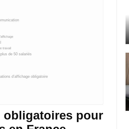
ommunication
’affichage
l
e travail
 plus de 50 salariés
tions d’affichage obligatoire
s obligatoires pour