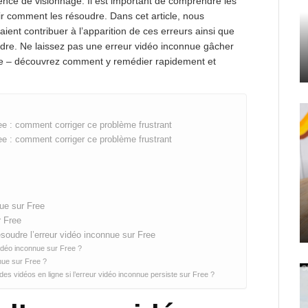
ence de visionnage. Il est important de comprendre les
ir comment les résoudre. Dans cet article, nous
aient contribuer à l’apparition de ces erreurs ainsi que
udre. Ne laissez pas une erreur vidéo inconnue gâcher
gne – découvrez comment y remédier rapidement et
ee : comment corriger ce problème frustrant
ee : comment corriger ce problème frustrant
nue sur Free
r Free
soudre l’erreur vidéo inconnue sur Free
vidéo inconnue sur Free ?
nue sur Free ?
 des vidéos en ligne si l’erreur vidéo inconnue persiste sur Free ?