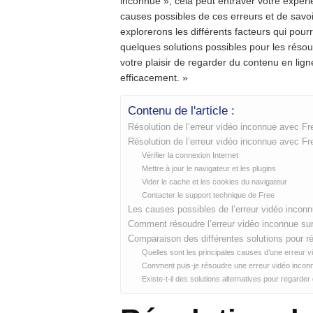
inconnue », cela peut entraver votre expéri
causes possibles de ces erreurs et de savo
explorerons les différents facteurs qui pourr
quelques solutions possibles pour les réso
votre plaisir de regarder du contenu en li
efficacement. »
Contenu de l'article :
Résolution de l’erreur vidéo inconnue avec Fr
Résolution de l’erreur vidéo inconnue avec Fr
Vérifier la connexion Internet
Mettre à jour le navigateur et les plugins
Vider le cache et les cookies du navigateur
Contacter le support technique de Free
Les causes possibles de l’erreur vidéo incon
Comment résoudre l’erreur vidéo inconnue su
Comparaison des différentes solutions pour ré
Quelles sont les principales causes d’une erreur 
Comment puis-je résoudre une erreur vidéo incon
Existe-t-il des solutions alternatives pour regarder