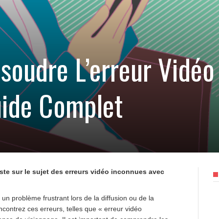
oudre L’erreur Vidéo
uide Complet
iste sur le sujet des erreurs vidéo inconnues avec
un problème frustrant lors de la diffusion ou de la
ncontrez ces erreurs, telles que « erreur vidéo