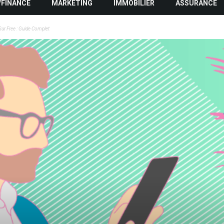
/FINANCE
MARKETING
IMMOBILIER
ASSURANCE
ur Free : Guide Complet