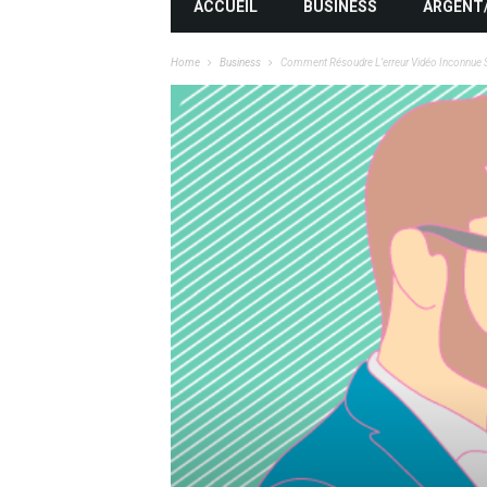
ACCUEIL
BUSINESS
ARGENT
Home
Business
Comment Résoudre L’erreur Vidéo Inconnue S