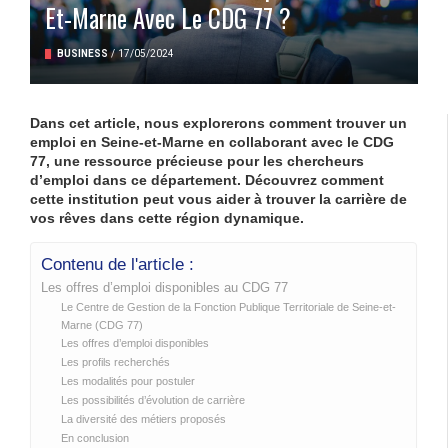
Et-Marne Avec Le CDG 77 ?
BUSINESS
/
17/05/2024
Dans cet article, nous explorerons comment trouver un
emploi en Seine-et-Marne en collaborant avec le CDG
77, une ressource précieuse pour les chercheurs
d’emploi dans ce département. Découvrez comment
cette institution peut vous aider à trouver la carrière de
vos rêves dans cette région dynamique.
Contenu de l'article :
Les offres d’emploi disponibles au CDG 77
Le Centre de Gestion de la Fonction Publique Territoriale de Seine-et-
Marne (CDG 77)
Les offres d’emploi disponibles
Les profils recherchés
Les modalités pour postuler
Les possibilités d’évolution de carrière
La diversité des métiers proposés
En conclusion