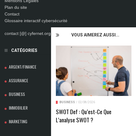
Mentions Légales
Plan du site
Contact
Glossaire interactif cybersécurité
contact [@] cyfernet.org
VOUS AIMEREZ AUSSI...
CATÉGORIES
ARGENT/FINANCE
ASSURANCE
BUSINESS
BUSINESS
/
02/08/2026
IMMOBILIER
SWOT Def : Qu’est-Ce Que
L’analyse SWOT ?
MARKETING