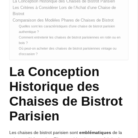
La Conception Historique des Chaises de Bistrot Parisien
Les Critères à Considérer Lors de l’Achat d’une Chaise de
Bistrot
Comparaison des Modèles Phares de Chaises de Bistrot
Quelles sont les caractéristiques d’une chaise de bistrot parisien
authentique ?
Comment entretenir les chaises de bistrot parisiennes en rotin ou en
bois ?
Où peut-on acheter des chaises de bistrot parisiennes vintage ou
d’occasion ?
La Conception
Historique des
Chaises de Bistrot
Parisien
Les chaises de bistrot parisien sont
emblématiques
de la