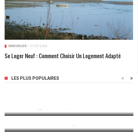
IMMOBILIER
/
31/07/2026
Se Loger Neuf : Comment Choisir Un Logement Adapté
LES PLUS POPULAIRES
La Visibilité Instagram : Qu’est-Ce Que C’est Et
Comment L’augmenter En 2023
Les Agapes En Restauration : Réinventer Le Plaisir De
La Table Dans L’ère De L’entreprise Moderne