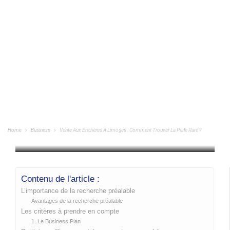
Vente Aux Enchères À Limoges :
Comment Trouver La Perle Rare ?
Home
Business
Vente Aux Enchères À Limoges : Comment Trouver La Perle Rare ?
BUSINESS
/
20/02/2024
Contenu de l'article :
L’importance de la recherche préalable
Avantages de la recherche préalable
Les critères à prendre en compte
1. Le Business Plan