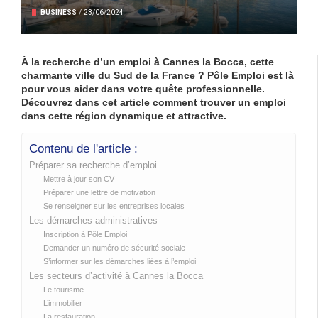
BUSINESS
/
23/06/2024
À la recherche d’un emploi à Cannes la Bocca, cette
charmante ville du Sud de la France ? Pôle Emploi est là
pour vous aider dans votre quête professionnelle.
Découvrez dans cet article comment trouver un emploi
dans cette région dynamique et attractive.
Contenu de l'article :
Préparer sa recherche d’emploi
Mettre à jour son CV
Préparer une lettre de motivation
Se renseigner sur les entreprises locales
Les démarches administratives
Inscription à Pôle Emploi
Demander un numéro de sécurité sociale
S’informer sur les démarches liées à l’emploi
Les secteurs d’activité à Cannes la Bocca
Le tourisme
L’immobilier
La restauration