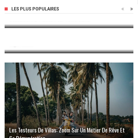
Élégance Et Simplicité: Le Charme Indéniable Du Canapé
LES PLUS POPULAIRES
Scandinave 2 Places Pour Votre Salon
Conductivité Thermique : Propriétés Physiques Et Leur
Importance
Les Testeurs De Villas: Zoom Sur Un Métier De Rêve Et
Sa Rémunération