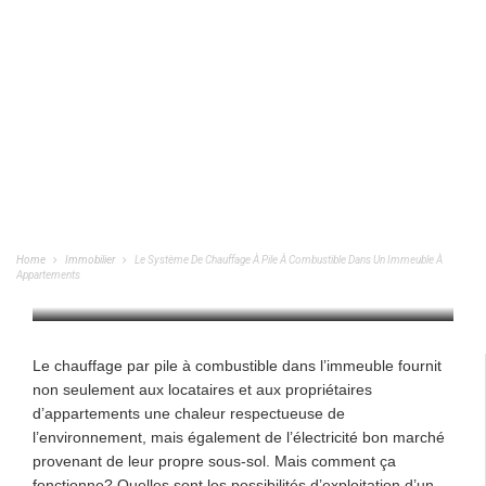
Le Système De Chauffage À Pile À
Combustible Dans Un Immeuble À
Appartements
Home
Immobilier
Le Système De Chauffage À Pile À Combustible Dans Un Immeuble À
Appartements
IMMOBILIER
/
17/08/2022
Le chauffage par pile à combustible dans l’immeuble fournit
non seulement aux locataires et aux propriétaires
d’appartements une chaleur respectueuse de
l’environnement, mais également de l’électricité bon marché
provenant de leur propre sous-sol. Mais comment ça
fonctionne? Quelles sont les possibilités d’exploitation d’un