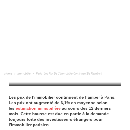
Paris : Les Prix De L’immobilier
Continuent De Flamber !
Home
Immobilier
Paris : Les Prix De L’immobilier Continuent De Flamber !
IMMOBILIER
/
04/11/2022
Les prix de l’immobilier continuent de flamber à Paris.
Les prix ont augmenté de 6,1% en moyenne selon
les
estimation immobilière
au cours des 12 derniers
mois. Cette hausse est due en partie à la demande
toujours forte des investisseurs étrangers pour
l’immobilier parisien.