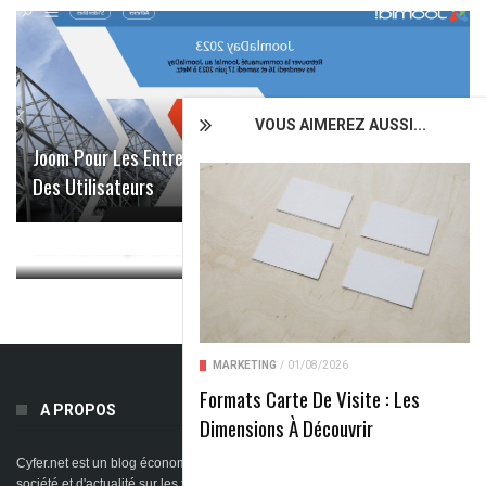
VOUS AIMEREZ AUSSI...
Joom Pour Les Entreprises: Analyse Complète Et Avis
Des Utilisateurs
Shoppy Hightech Avis: Les Meilleures Critiques Sur
Cette Boutique En Ligne De Produits High-Tech
MARKETING
/
01/08/2026
Formats Carte De Visite : Les
A PROPOS
Dimensions À Découvrir
Cyfer.net est un blog économique en ligne spécialisé dans les sujets de
société et d'actualité sur les thématiques allant du marketing, de l'immobilier