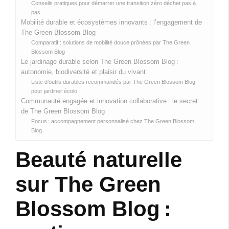
Conseils pratiques pour démarrer une transition zéro déchet pas à
pas
Mobilité durable et écosystèmes innovants : l’engagement de
The Green Blossom Blog
Comparatif : solutions de mobilité douce prônées par The Green
Blossom Blog
Le jardinage durable selon The Green Blossom Blog :
autonomie, biodiversité et plaisir du vivant
Liste d’outils durables recommandés par The Green Blossom Blog
pour jardiner écolo
Communauté engagée et innovation collaborative : le secret
de The Green Blossom Blog
Focus : accompagnement personnalisé chez The Green Blossom
Blog
Beauté naturelle
sur The Green
Blossom Blog :