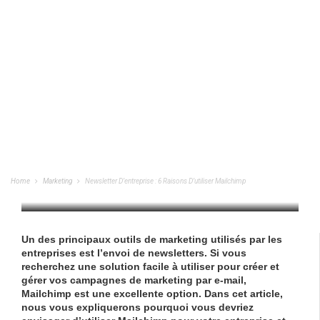
Newsletter D’entreprise : 6 Raisons
D’utiliser Mailchimp
Home
Marketing
Newsletter D’entreprise : 6 Raisons D’utiliser Mailchimp
MARKETING
/
29/03/2023
Un des principaux outils de marketing utilisés par les
entreprises est l’envoi de newsletters. Si vous
recherchez une solution facile à utiliser pour créer et
gérer vos campagnes de marketing par e-mail,
Mailchimp est une excellente option. Dans cet article,
nous vous expliquerons pourquoi vous devriez