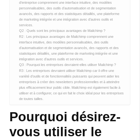
d’entreprise comprennent une interface intuitive, des modèles
personnalisables, des outils d’automatisation et de segmentation
avancés, des rapports et des statistiques détaillés, une plateforme
de marketing intégrée et une intégration avec d’autres outils et
services.
Q2 : Quels sont les principaux avantages de Mailchimp ?
R2 : Les principaux avantages de Mailchimp comprennent une
interface intuitive, des modèles personnalisables, des outils
d’automatisation et de segmentation avancés, des rapports et des
statistiques détaillés, une plateforme de marketing intégrée et une
intégration avec d’autres outils et services.
Q3 : Pourquoi les entreprises devraient-elles utiliser Mailchimp ?
R3 : Les entreprises devraient utiliser Mailchimp car il offre une
variété d’outils et de fonctionnalités puissants qui peuvent aider les
entreprises à créer des newsletters professionnelles et à atteindre
plus efficacement leur public cible. Mailchimp est également facile à
utiliser et à configurer, ce qui en fait le choix idéal pour les entreprises
de toutes tailles.
Pourquoi désirez-
vous utiliser le