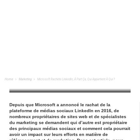
Microsoft Rachète LinkedIn, À Part Ça,
Qui Appartient À Qui ?
Home
Marketing
Microsoft Rachète LinkedIn, À Part Ça, Qui Appartient À Qui ?
MARKETING
/
19/05/2023
Depuis que Microsoft a annoncé le rachat de la
plateforme de médias sociaux LinkedIn en 2016, de
nombreux propriétaires de sites web et de spécialistes
du marketing se demandent qui d’autre est propriétaire
des principaux médias sociaux et comment cela pourrait
avoir un impact sur leurs efforts en matière de