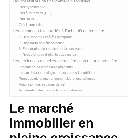
Les possibilités de financement disponibles
Prêt hypothécaire
Prêt à taux zéro (PTZ)
Prêt relais
Crédit immobilier
Les avantages fiscaux liés à l’achat d’une propriété
1. Déduction des intérêts d’emprunt
2. Dispositifs de défiscalisation
3. Exonération de taxation sur la plus-value
4. Réduction des droits de succession
Les tendances actuelles en matière de vente à la propriété
Tendances de l’immobilier résidentiel
Impact de la technologie sur les ventes immobilières
Préoccupations environnementales et énergétiques
Adaptation des espaces de vie
Accélération des transactions immobilières
Le marché
immobilier en
pleine croissance