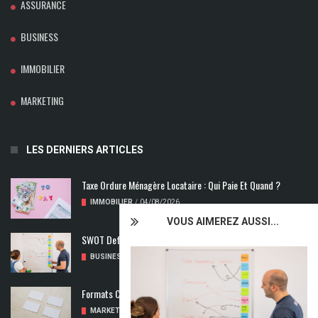
ASSURANCE
BUSINESS
IMMOBILIER
MARKETING
LES DERNIERS ARTICLES
Taxe Ordure Ménagère Locataire : Qui Paie Et Quand ?
IMMOBILIER
/
04/08/2026
VOUS AIMEREZ AUSSI...
SWOT Def : Qu’est-Ce Que L’analyse SWOT ?
BUSINESS
/
02/08/2026
Formats Carte De Visite : Les Dimensions À Découvrir
MARKETING
/
01/08/2026