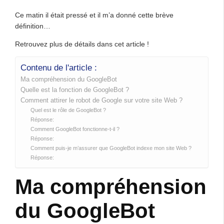
Ce matin il était pressé et il m’a donné cette brève
définition…
Retrouvez plus de détails dans cet article !
Contenu de l'article :
Ma compréhension du GoogleBot
Quelle est la fonction de GoogleBot ?
Comment attirer le robot de Google sur votre site Web ?
Quel est le rôle de GoogleBot ?
Réponse:
Comment GoogleBot fonctionne-t-il ?
Réponse:
Comment puis-je m’assurer que GoogleBot indexe mon site Web ?
Réponse:
Ma compréhension
du GoogleBot