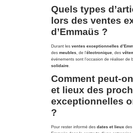
Quels types d’art
lors des ventes e
d’Emmaüs ?
Durant les
ventes exceptionnelles d’Em
des
meubles
, de l’
électronique
, des
vête
événements sont l’occasion de réaliser de b
solidaire
.
Comment peut-on 
et lieux des proc
exceptionnelles 
?
Pour rester informé des
dates et lieux
des 