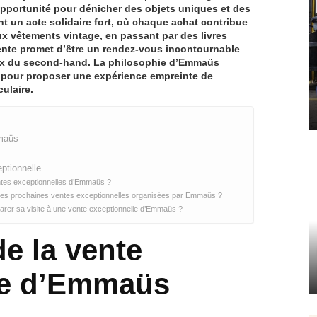
portunité pour dénicher des objets uniques et des
nt un acte
solidaire
fort, où chaque achat contribue
x vêtements vintage, en passant par des livres
ente promet d’être un rendez-vous incontournable
eux du second-hand. La philosophie d’Emmaüs
e pour proposer une expérience empreinte de
ulaire.
mmaüs
eptionnelle
entes exceptionnelles d’Emmaüs ?
 des prochaines ventes exceptionnelles organisées par Emmaüs ?
éparer sa visite à une vente exceptionnelle d’Emmaüs ?
de la vente
le d’Emmaüs