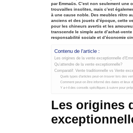
par Emmaüs. C’est non seulement une op
trouvailles insolites
, mais c’est égaleme
à une cause noble. Des meubles rétro au
anciens et des jouets d’époque, cette v
pour les chineurs avertis et les amour
transcende le simple acte d’achat-vent
responsabilité sociale
et d’économie circ
Contenu de l'article :
Les origines de la vente exceptionnelle d’E
Qu’attendre de la vente exceptionnelle?
Comparatif: Vente traditionnelle vs Vente exc
Quels types d’articles peut-on trouver lors des v
Comment peut-on être informé des dates et lieux
Y a-t-il des conseils spécifiques à suivre pour pr
Les origines 
exceptionnel