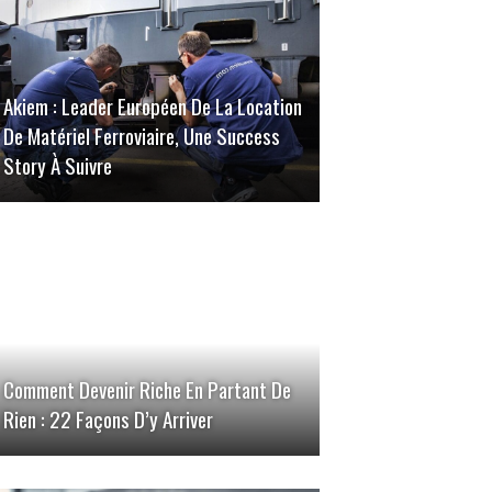
Akiem : Leader Européen De La Location
De Matériel Ferroviaire, Une Success
Story À Suivre
Comment Devenir Riche En Partant De
Rien : 22 Façons D’y Arriver