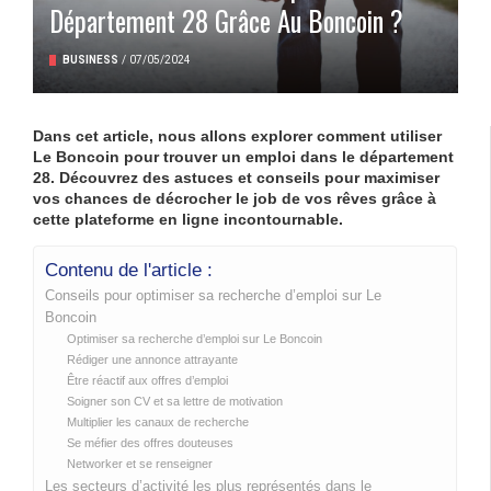
Département 28 Grâce Au Boncoin ?
BUSINESS
/
07/05/2024
Dans cet article, nous allons explorer comment utiliser
Le Boncoin pour trouver un emploi dans le département
28. Découvrez des astuces et conseils pour maximiser
vos chances de décrocher le job de vos rêves grâce à
cette plateforme en ligne incontournable.
Contenu de l'article :
Conseils pour optimiser sa recherche d’emploi sur Le
Boncoin
Optimiser sa recherche d’emploi sur Le Boncoin
Rédiger une annonce attrayante
Être réactif aux offres d’emploi
Soigner son CV et sa lettre de motivation
Multiplier les canaux de recherche
Se méfier des offres douteuses
Networker et se renseigner
Les secteurs d’activité les plus représentés dans le