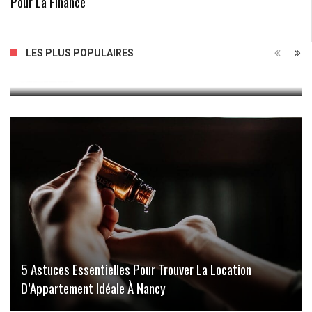
Pour La Finance
Faire De La Figuration Pour Gagner De L’argent
LES PLUS POPULAIRES
Facilement
5 Astuces Essentielles Pour Trouver La Location
D’Appartement Idéale À Nancy
Innovatis Avis : Découvrez L’expertise Et L’efficacité De