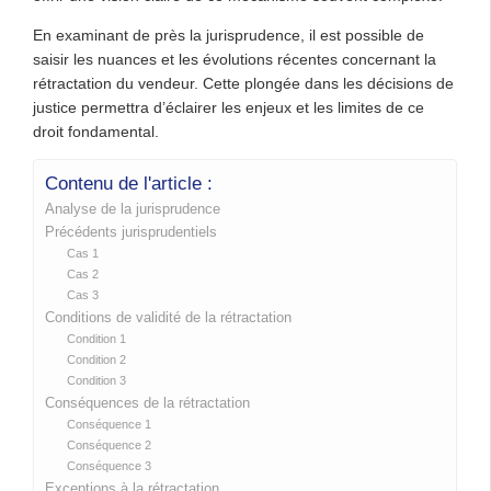
En examinant de près la jurisprudence, il est possible de
saisir les nuances et les évolutions récentes concernant la
rétractation du vendeur. Cette plongée dans les décisions de
justice permettra d’éclairer les enjeux et les limites de ce
droit fondamental.
Contenu de l'article :
Analyse de la jurisprudence
Précédents jurisprudentiels
Cas 1
Cas 2
Cas 3
Conditions de validité de la rétractation
Condition 1
Condition 2
Condition 3
Conséquences de la rétractation
Conséquence 1
Conséquence 2
Conséquence 3
Exceptions à la rétractation