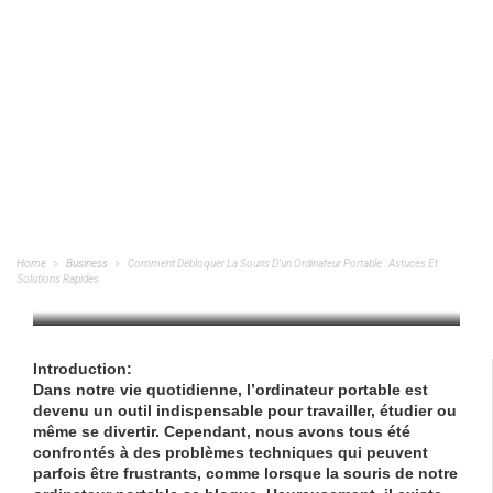
Comment Débloquer La Souris D’un
Ordinateur Portable : Astuces Et
Solutions Rapides
Home
Business
Comment Débloquer La Souris D’un Ordinateur Portable : Astuces Et
Solutions Rapides
BUSINESS
/
03/10/2023
Introduction:
Dans notre vie quotidienne, l’ordinateur portable est
devenu un outil indispensable pour travailler, étudier ou
même se divertir. Cependant, nous avons tous été
confrontés à des problèmes techniques qui peuvent
parfois être frustrants, comme lorsque la souris de notre