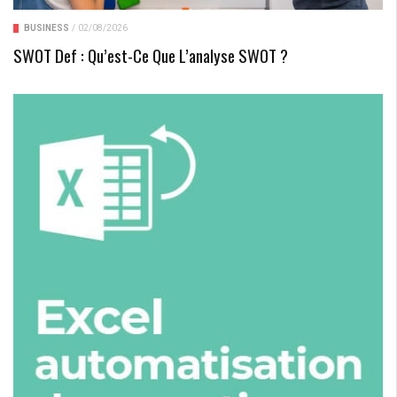
BUSINESS
/
02/08/2026
SWOT Def : Qu’est-Ce Que L’analyse SWOT ?