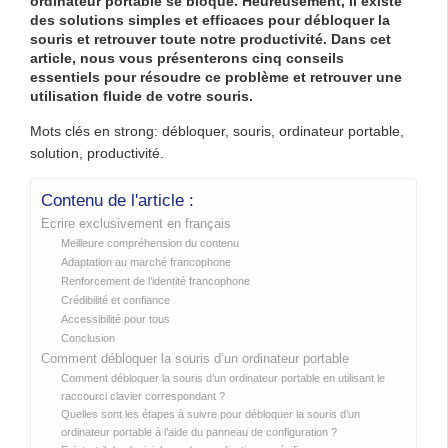
ordinateur portable se bloque. Heureusement, il existe
des solutions simples et efficaces pour débloquer la
souris et retrouver toute notre productivité. Dans cet
article, nous vous présenterons cinq conseils
essentiels pour résoudre ce problème et retrouver une
utilisation fluide de votre souris.
Mots clés en strong: débloquer, souris, ordinateur portable,
solution, productivité.
Contenu de l'article :
Ecrire exclusivement en français
Meilleure compréhension du contenu
Adaptation au marché francophone
Renforcement de l’identité francophone
Crédibilité et confiance
Accessibilité pour tous
Conclusion
Comment débloquer la souris d’un ordinateur portable
Comment débloquer la souris d’un ordinateur portable en utilisant le
raccourci clavier correspondant ?
Quelles sont les étapes à suivre pour débloquer la souris d’un
ordinateur portable à l’aide du panneau de configuration ?