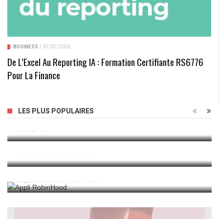
BUSINESS
/
07/07/2026
De L’Excel Au Reporting IA : Formation Certifiante RS6776
Pour La Finance
Pourquoi L’extrait Kbis Est-Il Essentiel Pour Une Auto-
LES PLUS POPULAIRES
Entreprise ?
Astuces Et Conseils Pour Optimiser Votre Utilisation
D’AOL Mail Sur Aolmail.fr
Les Possibilités Offertes Par Robinhood: Trading
Réglementé Et Sans Frais