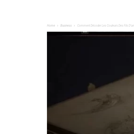
Home
Business
Comment Décoder Les Couleurs Des Fils D’un 