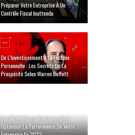
Préparer Votre Entreprise À Un
Contrôle Fiscal Inattendu
De L’Investissement À La Fortune
Personnelle : Les Secrets De La
Prospérité Selon Warren Buffett
Les 86 Meilleures Pratiques Pour
Optimiser La Performance De Votre
Entreprise En 2023