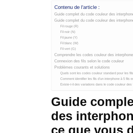
Contenu de l'article :
Guide complet du code couleur des interphones
Guide complet du code couleur des interphones
Fil rouge (R)
Fil noir (N)
Fil jaune (Y)
Fil blanc (W)
Fil vert (G)
Comprendre les codes couleur des interphones
Connexion des fils selon le code couleur
Problèmes courants et solutions
Quels sont les codes couleur standard pour les fils 
Comment identifier les fils d’un interphone à 5 fils e
Existe-t-il des variations dans le code couleur des f
Guide comple
des interphone
ce que vous d