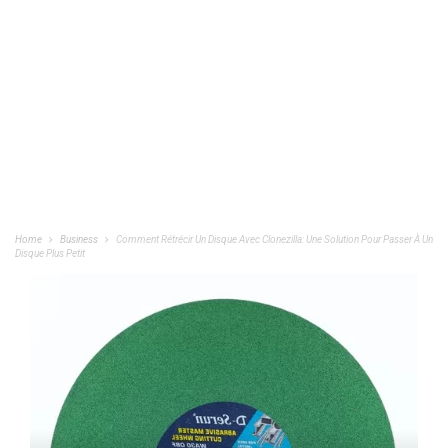
Home
Business
Comment Rétrécir Un Disque Avec Clonezilla: Une Solution Pour Passer À Un
Disque Plus Petit