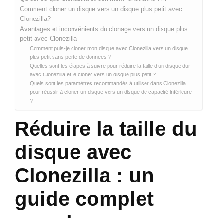
Comment cloner un disque vers un disque plus petit avec
Clonezilla?
Avantages et inconvénients du clonage vers un disque plus
petit avec Clonezilla
Comment puis-je cloner mon disque avec Clonezilla vers un disque
plus petit sans perte de données ?
Quelles sont les étapes à suivre pour réduire la taille d’un disque dur
avec Clonezilla et le cloner vers un disque plus petit ?
Quels sont les paramètres recommandés à utiliser dans Clonezilla
pour réussir à cloner un disque vers un disque de capacité inférieure
?
Réduire la taille du
disque avec
Clonezilla : un
guide complet