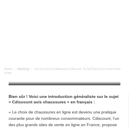
Les Avis Sur Les Chaussures Cdiscount :
Ce Qu’il Faut Savoir Avant Votre Achat
Home
Marketing
Les Avis Sur Les Chaussures Cdiscount : Ce Qu’il Faut Savoir Avant Votre
Achat
MARKETING
/
19/09/2023
Bien sûr ! Voici une introduction généraliste sur le sujet
« Cdiscount avis chaussures » en français :
« Le choix de chaussures en ligne est devenu une pratique
courante pour de nombreux consommateurs. Cdiscount, l’un
des plus grands sites de vente en ligne en France, propose