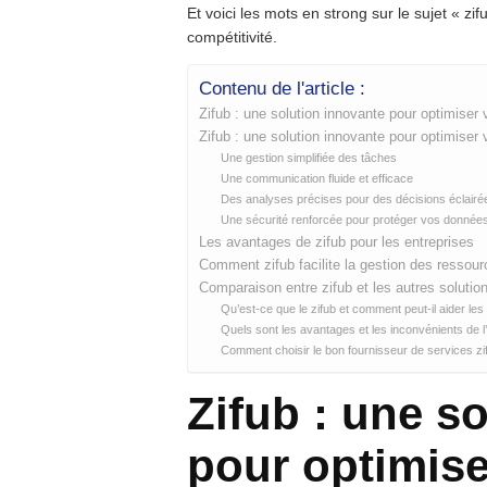
Et voici les mots en strong sur le sujet « zifu
compétitivité.
Contenu de l'article :
Zifub : une solution innovante pour optimiser v
Zifub : une solution innovante pour optimiser v
Une gestion simplifiée des tâches
Une communication fluide et efficace
Des analyses précises pour des décisions éclairé
Une sécurité renforcée pour protéger vos donnée
Les avantages de zifub pour les entreprises
Comment zifub facilite la gestion des ressou
Comparaison entre zifub et les autres solution
Qu’est-ce que le zifub et comment peut-il aider les 
Quels sont les avantages et les inconvénients de l
Comment choisir le bon fournisseur de services zi
Zifub : une s
pour optimise