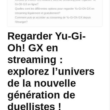
Gi-Oh GX en ligne?
Quelles sont les différentes options pour regarder Yu-Gi-Oh GX en
streaming légalement et gratuitement?
Comment puis-je accéder au streaming de Yu-Gi-Oh GX depuis
l’étranger?
Regarder Yu-Gi-
Oh! GX en
streaming :
explorez l’univers
de la nouvelle
génération de
duellistes !