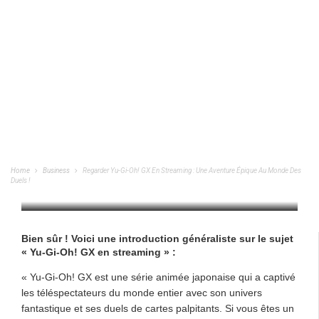
Regarder Yu-Gi-Oh! GX En Streaming :
Une Aventure Épique Au Monde Des
Duels !
Home
Business
Regarder Yu-Gi-Oh! GX En Streaming : Une Aventure Épique Au Monde Des
Duels !
BUSINESS
/
28/10/2023
Bien sûr ! Voici une introduction généraliste sur le sujet
« Yu-Gi-Oh! GX en streaming » :
« Yu-Gi-Oh! GX est une série animée japonaise qui a captivé
les téléspectateurs du monde entier avec son univers
fantastique et ses duels de cartes palpitants. Si vous êtes un