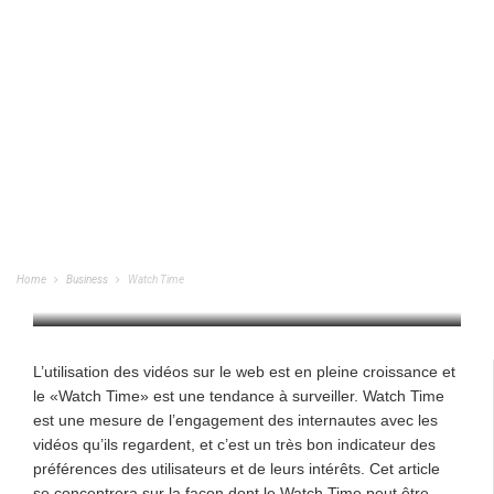
Watch Time
Home
Business
Watch Time
BUSINESS
/
24/03/2023
L’utilisation des vidéos sur le web est en pleine croissance et
le «Watch Time» est une tendance à surveiller. Watch Time
est une mesure de l’engagement des internautes avec les
vidéos qu’ils regardent, et c’est un très bon indicateur des
préférences des utilisateurs et de leurs intérêts. Cet article
se concentrera sur la façon dont le Watch Time peut être