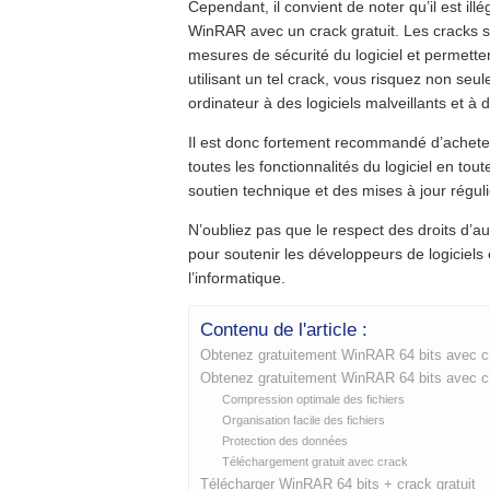
Cependant, il convient de noter qu’il est ill
WinRAR avec un crack gratuit. Les cracks 
mesures de sécurité du logiciel et permetten
utilisant un tel crack, vous risquez non seu
ordinateur à des logiciels malveillants et à 
Il est donc fortement recommandé d’achete
toutes les fonctionnalités du logiciel en tou
soutien technique et des mises à jour régul
N’oubliez pas que le respect des droits d’aute
pour soutenir les développeurs de logiciels
l’informatique.
Contenu de l'article :
Obtenez gratuitement WinRAR 64 bits avec cra
Obtenez gratuitement WinRAR 64 bits avec cra
Compression optimale des fichiers
Organisation facile des fichiers
Protection des données
Téléchargement gratuit avec crack
Télécharger WinRAR 64 bits + crack gratuit