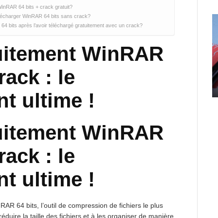
WinRAR 64 bits + crack gratuit?
 télécharger WinRAR 64 bits sans crack?
64 bits après l’avoir téléchargé gratuitement avec un crack?
uitement WinRAR
rack : le
t ultime !
uitement WinRAR
rack : le
t ultime !
AR 64 bits, l’outil de compression de fichiers le plus
éduire la taille des fichiers et à les organiser de manière