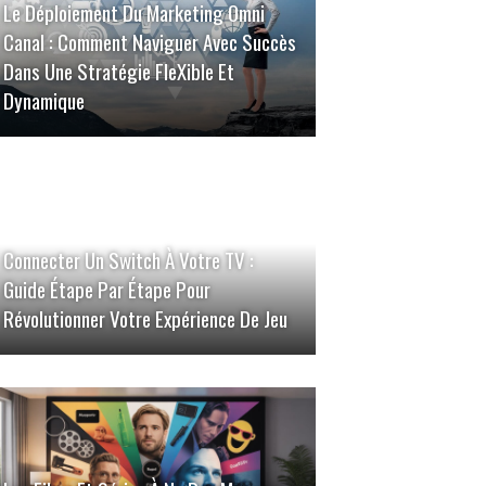
Le Déploiement Du Marketing Omni
Canal : Comment Naviguer Avec Succès
Dans Une Stratégie FleXible Et
Dynamique
Connecter Un Switch À Votre TV :
Guide Étape Par Étape Pour
Révolutionner Votre Expérience De Jeu