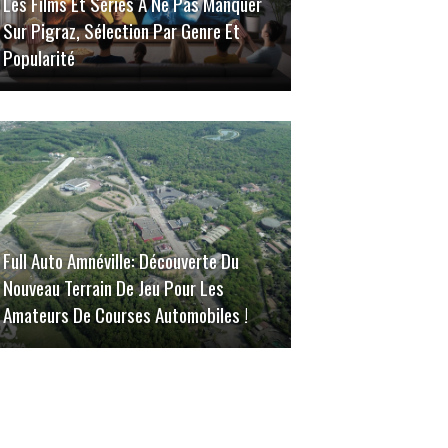
Les Films Et Séries À Ne Pas Manquer
Sur Pigraz, Sélection Par Genre Et
Popularité
Full Auto Amnéville: Découverte Du
Nouveau Terrain De Jeu Pour Les
Amateurs De Courses Automobiles !