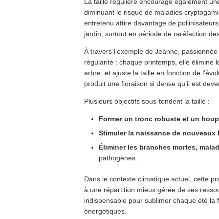
La taille régulière encourage également une m
diminuant le risque de maladies cryptogamiqu
entretenu attire davantage de pollinisateur
jardin, surtout en période de raréfaction des
À travers l’exemple de Jeanne, passionnée 
régularité : chaque printemps, elle élimine
arbre, et ajuste la taille en fonction de l’évo
produit une floraison si dense qu’il est deven
Plusieurs objectifs sous-tendent la taille :
Former un tronc robuste et un houpp
Stimuler la naissance de nouveaux 
Éliminer les branches mortes, mala
pathogènes.
Dans le contexte climatique actuel, cette p
à une répartition mieux gérée de ses ressour
indispensable pour sublimer chaque été la f
énergétiques.