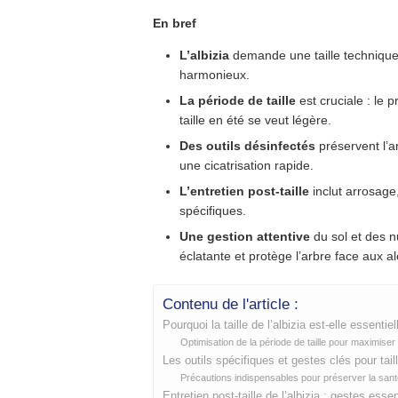
En bref
L’albizia
demande une taille technique 
harmonieux.
La période de taille
est cruciale : le 
taille en été se veut légère.
Des outils désinfectés
préservent l’a
une cicatrisation rapide.
L’entretien post-taille
inclut arrosage,
spécifiques.
Une gestion attentive
du sol et des n
éclatante et protège l’arbre face aux a
Contenu de l'article :
Pourquoi la taille de l’albizia est-elle essenti
Optimisation de la période de taille pour maximiser 
Les outils spécifiques et gestes clés pour taille
Précautions indispensables pour préserver la santé 
Entretien post-taille de l’albizia : gestes esse