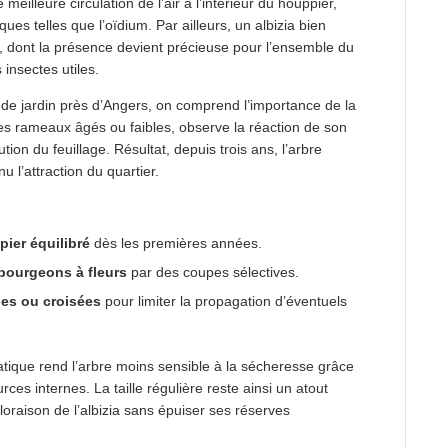
eilleure circulation de l’air à l’intérieur du houppier,
es telles que l’oïdium. Par ailleurs, un albizia bien
s, dont la présence devient précieuse pour l’ensemble du
 insectes utiles.
de jardin près d’Angers, on comprend l’importance de la
 les rameaux âgés ou faibles, observe la réaction de son
lution du feuillage. Résultat, depuis trois ans, l’arbre
u l’attraction du quartier.
ier équilibré
dès les premières années.
bourgeons à fleurs
par des coupes sélectives.
des ou croisées
pour limiter la propagation d’éventuels
ratique rend l’arbre moins sensible à la sécheresse grâce
ces internes. La taille régulière reste ainsi un atout
loraison de l’albizia sans épuiser ses réserves