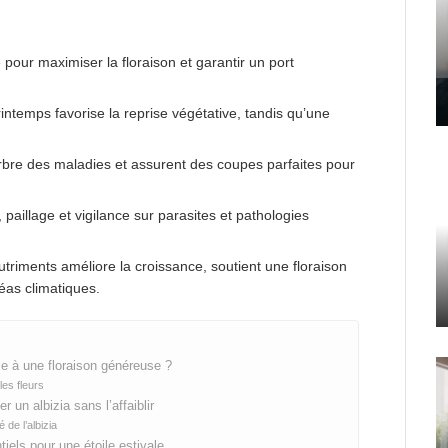
pour maximiser la floraison et garantir un port
printemps favorise la reprise végétative, tandis qu’une
rbre des maladies et assurent des coupes parfaites pour
 paillage et vigilance sur parasites et pathologies
utriments améliore la croissance, soutient une floraison
léas climatiques.
elle à une floraison généreuse ?
les fleurs
r un albizia sans l’affaiblir
de l’albizia
ntiels pour une étoile estivale