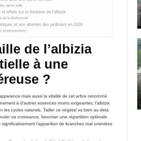
es après taille
et effets sur la floraison de l’albizia
e de la biodiversité
matiques et aux attentes des jardiniers en 2026
ions et perspectives
lle de l’albizia
tielle à une
éreuse ?
apparence mais aussi la vitalité de cet arbre renommé
rement à d’autres essences moins exigeantes, l’albizia
on les cycles naturels. Tailler ce végétal va bien au-delà
timuler sa croissance, favoriser une répartition optimale
 significativement l’apparition de branches mal orientées