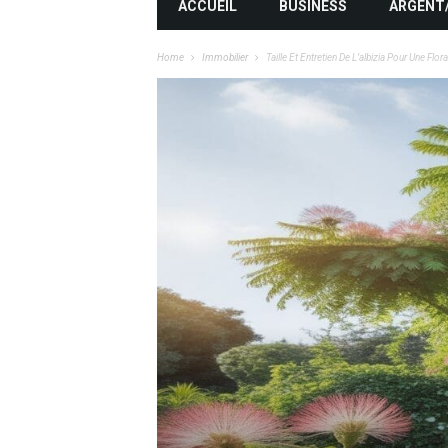
ACCUEIL
BUSINESS
ARGENT
Home
Immobilier
Taille Et Entretien De L’albizia Pour Une Fl