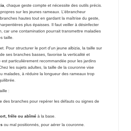
zia
, chaque geste compte et nécessite des outils précis.
s propres sur les jeunes rameaux. L’ébrancheur
x branches hautes tout en gardant la maîtrise du geste,
arpentières plus épaisses. Il faut veiller à désinfecter
on, car une contamination pourrait transmettre maladies
 taille.
. Pour structurer le port d’un jeune albizia, la taille sur
de ses branches basses, favorise la verticalité et
e est particulièrement recommandée pour les jardins
ez les sujets adultes, la taille de la couronne vise
 ou malades, à réduire la longueur des rameaux trop
uilibrée.
ille :
re des branches pour repérer les défauts ou signes de
rt, frêle ou abîmé
à la base.
gs
ou mal positionnés, pour aérer la couronne.