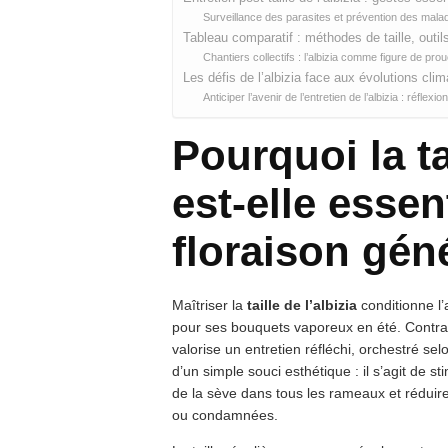
Surveillance des parasites et prévention des maladi
Tableau comparatif : méthodes de taille, outils 
Chantiers collectifs : l’albizia comme figure de prou
Les défis de l’albizia face aux évolutions cli
Anticiper l’avenir de l’entretien de l’albizia : réflex
Pourquoi la tai
est-elle essen
floraison gén
Maîtriser la
taille de l’albizia
conditionne l’
pour ses bouquets vaporeux en été. Contrai
valorise un entretien réfléchi, orchestré sel
d’un simple souci esthétique : il s’agit de s
de la sève dans tous les rameaux et réduire
ou condamnées.