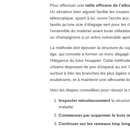
Pour effectuer une
taille efficace de l’albi
Un sécateur bien aiguisé facilite les coupe
télescopique, quant à lui, ouvre l’accès au
tandis qu’une scie d’élagage sert pour les ch
l’ensemble du matériel avant toute utilisati
ou champignons à un arbre vulnérable après
La méthode doit épouser la structure du sujet
tige, qui consiste à former un tronc dégagé 
l’élégance du futur houppier. Cette méthod
urbains disposant de peu d’espace au sol. Ch
surtout à ôter les branches les plus âgées
exubérants, et à maintenir une silhouette éq
Voici les étapes conseillées pour réussir la ta
Inspecter minutieusement
la structu
maladie.
Commencer par supprimer le bois mo
Continuer sur les rameaux trop lon