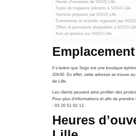
Heures d’ouverture de SOGO Lille
Types de magasins présents à SOGO Lille
Services proposés par SOGO Lille
Événements et activités organisés par SOGO 
Offres et promotions disponibles à SOGO Lill
Avis et opinions sur SOGO Lille
Emplacement 
Il s’avère que Sogo est une boutique éphém
20h30. En effet, cette adresse se trouve au
de Lille.
Les clients peuvent ainsi profiter des produ
Pour plus d’informations et afin de prendre 
: 03 20 51 02 12.
Heures d’ouv
Lille