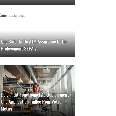
Que Sait-On De ATM Assurance Et Du
Prélèvement SEPA ?
De L’audit Fonctionnel Au Déploiement :
Une Application Taillée Pour Votre
Métier