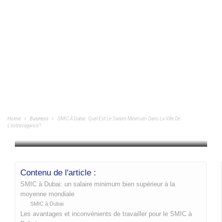
SMIC À Dubai : Quel Est Le Salaire
Minimum Dans La Ville De
L’extravagance?
Home
Business
SMIC À Dubai : Quel Est Le Salaire Minimum Dans La Ville De
L’extravagance?
BUSINESS
/
22/06/2024
Contenu de l'article :
SMIC à Dubai: un salaire minimum bien supérieur à la
moyenne mondiale
SMIC à Dubai
Les avantages et inconvénients de travailler pour le SMIC à