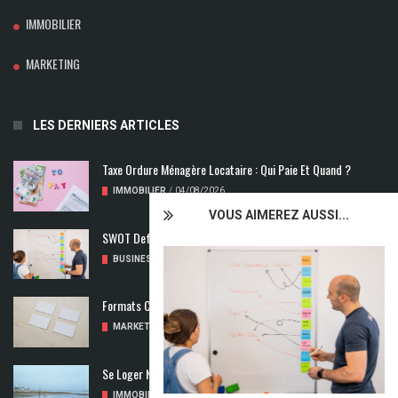
IMMOBILIER
MARKETING
LES DERNIERS ARTICLES
Taxe Ordure Ménagère Locataire : Qui Paie Et Quand ?
IMMOBILIER
/
04/08/2026
VOUS AIMEREZ AUSSI...
SWOT Def : Qu’est-Ce Que L’analyse SWOT ?
BUSINESS
/
02/08/2026
Formats Carte De Visite : Les Dimensions À Découvrir
MARKETING
/
01/08/2026
Se Loger Neuf : Comment Choisir Un Logement Adapté
IMMOBILIER
/
31/07/2026