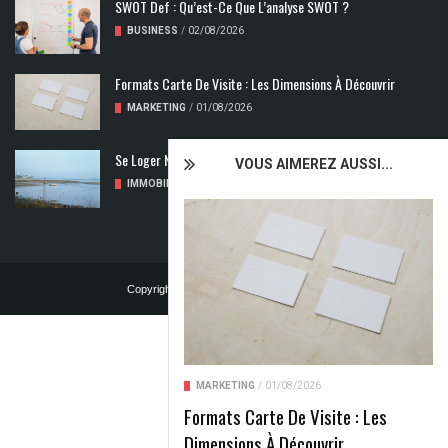
SWOT Def : Qu’est-Ce Que L’analyse SWOT ?
BUSINESS
/
02/08/2026
Formats Carte De Visite : Les Dimensions À Découvrir
MARKETING
/
01/08/2026
Se Loger Neuf : Comment Choisir Un Logement Adapté
VOUS AIMEREZ AUSSI...
IMMOBILIER
/
31/07/2026
Copyright © 2024 | Tous droits réservés
MARKETING
/
01/08/2026
Formats Carte De Visite : Les
Dimensions À Découvrir