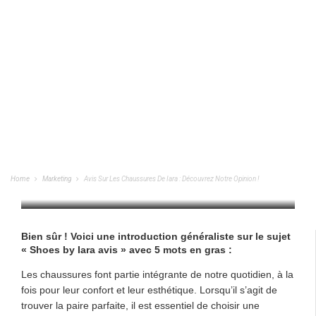
Avis Sur Les Chaussures De Iara :
Découvrez Notre Opinion !
Home
Marketing
Avis Sur Les Chaussures De Iara : Découvrez Notre Opinion !
MARKETING
/
26/06/2024
Bien sûr ! Voici une introduction généraliste sur le sujet
« Shoes by Iara avis » avec 5 mots en gras :
Les chaussures font partie intégrante de notre quotidien, à la
fois pour leur confort et leur esthétique. Lorsqu’il s’agit de
trouver la paire parfaite, il est essentiel de choisir une