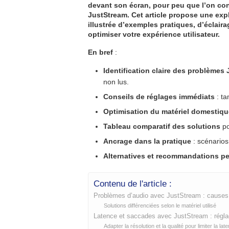
devant son écran, pour peu que l’on con
JustStream
. Cet article propose une exp
illustrée d’exemples pratiques, d’éclair
optimiser votre expérience utilisateur.
En bref
:
Identification claire des problèmes
non lus.
Conseils de réglages immédiats
: ta
Optimisation du matériel domestiqu
Tableau comparatif des solutions
po
Ancrage dans la pratique
: scénarios
Alternatives et recommandations p
Contenu de l'article :
Problèmes d’audio avec JustStream : causes 
Solutions différenciées selon le matériel utilisé
Latence et saccades avec JustStream : régla
Adapter la résolution et la qualité pour limiter la lat