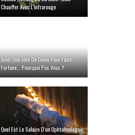
Chauffer Avec L’infrarouge
Avoir Une Idée De Génie Pour Faire
Fortune… Pourquoi Pas Vous ?
Quel Est Le Salaire D’un Ophtalmologue