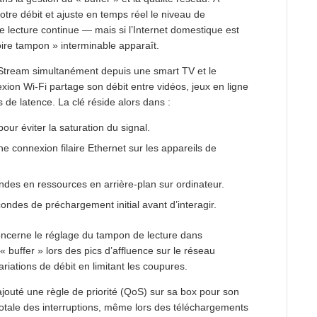
tre débit et ajuste en temps réel le niveau de
lecture continue — mais si l’Internet domestique est
re tampon » interminable apparaît.
stStream simultanément depuis une smart TV et le
xion Wi-Fi partage son débit entre vidéos, jeux en ligne
s de latence. La clé réside alors dans :
ur éviter la saturation du signal.
e connexion filaire Ethernet sur les appareils de
des en ressources en arrière-plan sur ordinateur.
ondes de préchargement initial avant d’interagir.
cerne le réglage du tampon de lecture dans
« buffer » lors des pics d’affluence sur le réseau
riations de débit en limitant les coupures.
r ajouté une règle de priorité (QoS) sur sa box pour son
si totale des interruptions, même lors des téléchargements