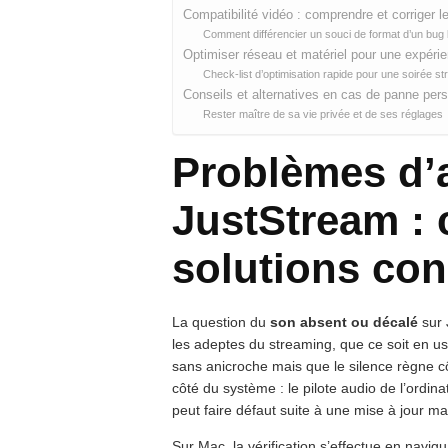
Compatibilité vidéo : comprendre et corriger l
Comment différencier un souci de format d’un bug l
Optimiser réseau et matériel pour une expér
Check-list d’optimisation rapide pour une soirée s
Conseils et alternatives en cas de panne per
Rester maître de sa vie privée et de ses réglages
Problèmes d’
JustStream : 
solutions con
La question du
son absent ou décalé
sur 
les adeptes du streaming, que ce soit en us
sans anicroche mais que le silence règne cô
côté du système : le pilote audio de l’ordin
peut faire défaut suite à une mise à jour
Sur Mac, la vérification s’effectue en navi