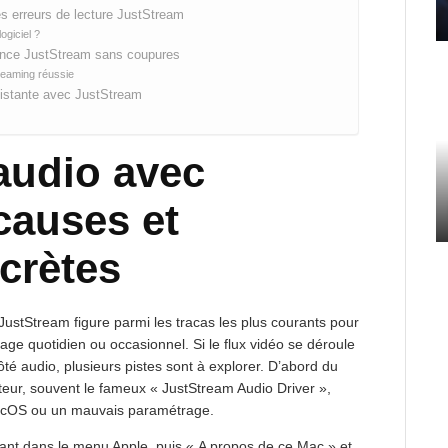
es erreurs de lecture JustStream
ogiciel ?
ience JustStream sans coupures
treaming réussie
sistante avec JustStream
audio avec
causes et
crètes
JustStream figure parmi les tracas les plus courants pour
age quotidien ou occasionnel. Si le flux vidéo se déroule
té audio, plusieurs pistes sont à explorer. D’abord du
ateur, souvent le fameux « JustStream Audio Driver »,
 macOS ou un mauvais paramétrage.
guant dans le menu Apple, puis « A propos de ce Mac » et