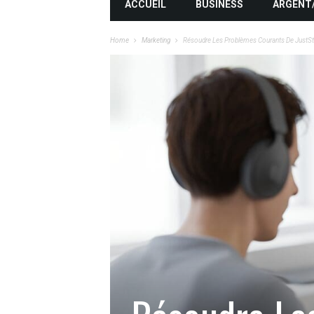
ACCUEIL
BUSINESS
ARGENT
Home
Marketing
Résoudre Les Problèmes Courants De JustStr