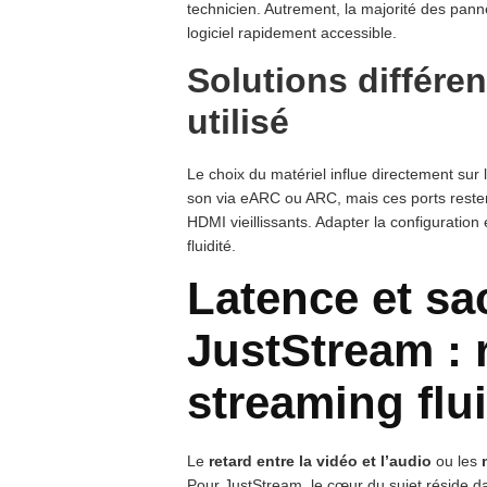
technicien. Autrement, la majorité des pann
logiciel rapidement accessible.
Solutions différen
utilisé
Le choix du matériel influe directement sur l
son via eARC ou ARC, mais ces ports resten
HDMI vieillissants. Adapter la configurati
fluidité.
Latence et s
JustStream : 
streaming flu
Le
retard entre la vidéo et l’audio
ou les
Pour JustStream, le cœur du sujet réside dan