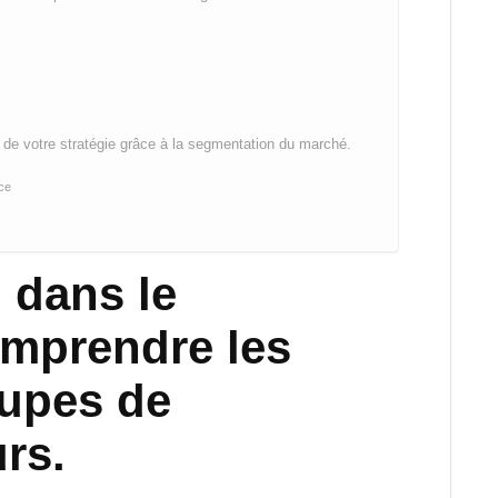
é de votre stratégie grâce à la segmentation du marché.
ce
 dans le
omprendre les
oupes de
rs.