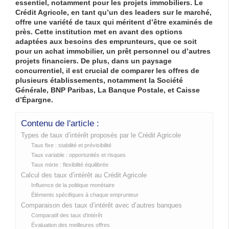
essentiel, notamment pour les projets immobiliers. Le
Crédit Agricole, en tant qu’un des leaders sur le marché,
offre une variété de taux qui méritent d’être examinés de
près. Cette institution met en avant des options
adaptées aux besoins des emprunteurs, que ce soit
pour un achat immobilier, un prêt personnel ou d’autres
projets financiers. De plus, dans un paysage
concurrentiel, il est crucial de comparer les offres de
plusieurs établissements, notamment la Société
Générale, BNP Paribas, La Banque Postale, et Caisse
d’Épargne.
Contenu de l'article :
Types de taux d’intérêt proposés par le Crédit Agricole
Taux fixe : stabilité et prévisibilité
Taux variable : opportunités et risques
Taux mixte : flexibilité équilibrée
Calcul des taux d’intérêt au Crédit Agricole
Influence de la politique monétaire
Éléments spécifiques à chaque emprunteur
Comparaison des taux d’intérêt avec d’autres banques
Comparatif des taux d’intérêt
Évaluation des meilleures offres