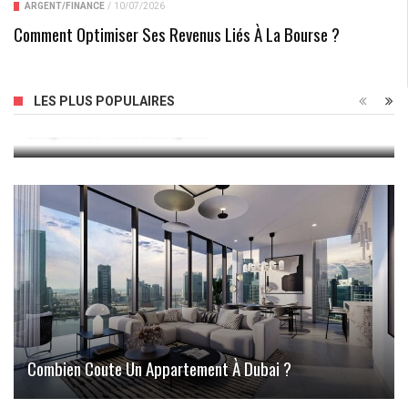
ARGENT/FINANCE
/
10/07/2026
Comment Optimiser Ses Revenus Liés À La Bourse ?
La Puissance Du Bouton Rouge : Comment Maximiser
LES PLUS POPULAIRES
L’impact De Votre Entreprise
Combien Coute Un Appartement À Dubai ?