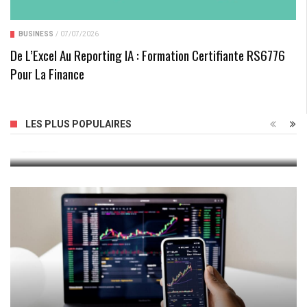
BUSINESS
/
07/07/2026
De L’Excel Au Reporting IA : Formation Certifiante RS6776
Pour La Finance
Les Avis Sur Le Sac De Jour : Tout Ce Que Vous Devez
LES PLUS POPULAIRES
Savoir !