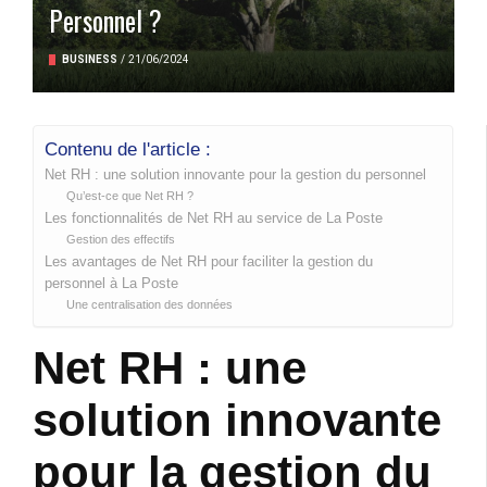
Personnel ?
BUSINESS
/
21/06/2024
Contenu de l'article :
Net RH : une solution innovante pour la gestion du personnel
Qu’est-ce que Net RH ?
Les fonctionnalités de Net RH au service de La Poste
Gestion des effectifs
Les avantages de Net RH pour faciliter la gestion du
personnel à La Poste
Une centralisation des données
Net RH : une
solution innovante
pour la gestion du