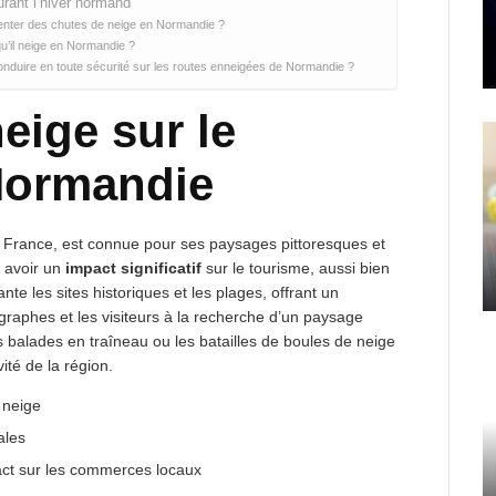
urant l’hiver normand
menter des chutes de neige en Normandie ?
qu’il neige en Normandie ?
duire en toute sécurité sur les routes enneigées de Normandie ?
eige sur le
Normandie
a France, est connue pour ses paysages pittoresques et
t avoir un
impact significatif
sur le tourisme, aussi bien
nte les sites historiques et les plages, offrant un
graphes et les visiteurs à la recherche d’un paysage
les balades en traîneau ou les batailles de boules de neige
vité de la région.
 neige
ales
act sur les commerces locaux