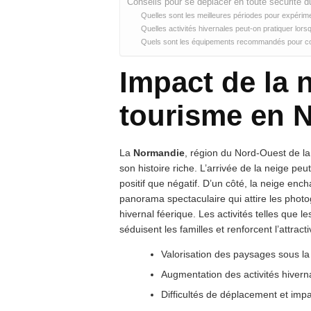
Conseils pour se déplacer en toute sécurité d
Quelles sont les meilleures périodes pour expéri
Quelles activités hivernales peut-on pratiquer lors
Quels sont les équipements recommandés pour con
Impact de la n
tourisme en 
La
Normandie
, région du Nord-Ouest de l
son histoire riche. L’arrivée de la neige peu
positif que négatif. D’un côté, la neige encha
panorama spectaculaire qui attire les photo
hivernal féerique. Les activités telles que 
séduisent les familles et renforcent l’attracti
Valorisation des paysages sous la
Augmentation des activités hivern
Difficultés de déplacement et imp