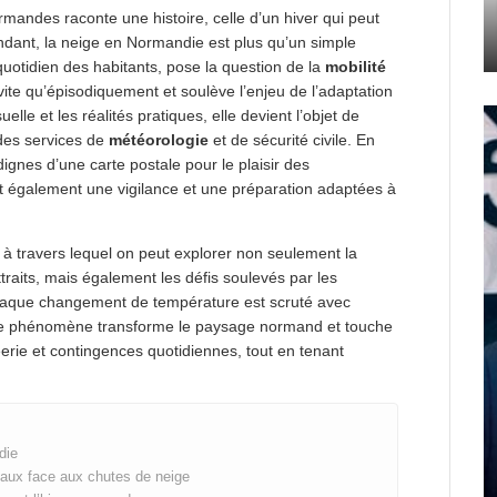
rmandes raconte une histoire, celle d’un hiver qui peut
endant, la neige en Normandie est plus qu’un simple
uotidien des habitants, pose la question de la
mobilité
ite qu’épisodiquement et soulève l’enjeu de l’adaptation
uelle et les réalités pratiques, elle devient l’objet de
 des services de
météorologie
et de sécurité civile. En
dignes d’une carte postale pour le plaisir des
t également une vigilance et une préparation adaptées à
 travers lequel on peut explorer non seulement la
traits, mais également les défis soulevés par les
haque changement de température est scruté avec
e phénomène transforme le paysage normand et touche
éerie et contingences quotidiennes, tout en tenant
die
paux face aux chutes de neige