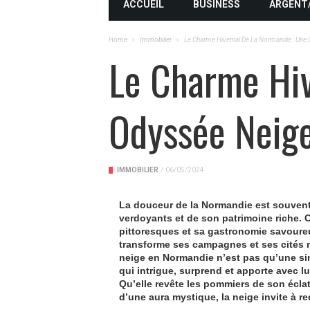
ACCUEIL
BUSINESS
ARGENT
Home
Immobilier
Le Charme Hivernal De La Normandie : Une
Le Charme Hiv
Odyssée Neige
IMMOBILIER
/
06/05/2024
La douceur de la
Normandie
est souvent
verdoyants et de son patrimoine riche. C
pittoresques et sa gastronomie savoure
transforme ses campagnes et ses cités m
neige
en Normandie n’est pas qu’une si
qui intrigue, surprend et apporte avec l
Qu’elle revête les pommiers de son écla
d’une aura mystique, la neige invite à r