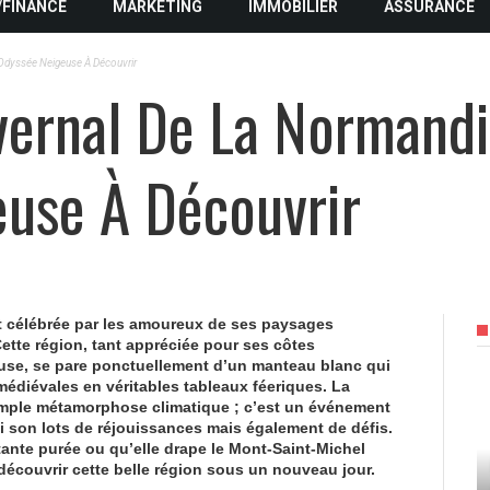
/FINANCE
MARKETING
IMMOBILIER
ASSURANCE
 Odyssée Neigeuse À Découvrir
ernal De La Normandi
use À Découvrir
 célébrée par les amoureux de ses paysages
ette région, tant appréciée pour ses côtes
use, se pare ponctuellement d’un manteau blanc qui
édiévales en véritables tableaux féeriques. La
mple métamorphose climatique ; c’est un événement
ui son lots de réjouissances mais également de défis.
tante purée ou qu’elle drape le Mont-Saint-Michel
edécouvrir cette belle région sous un nouveau jour.