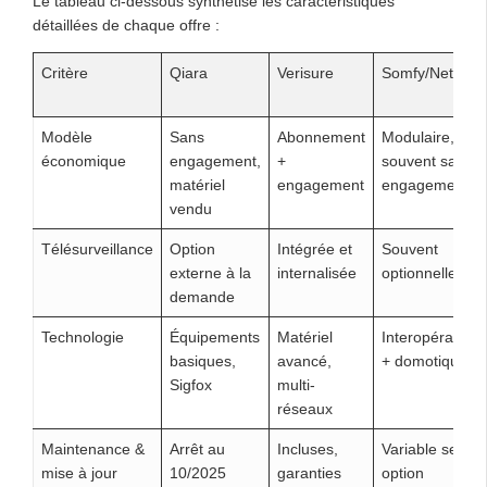
Le tableau ci-dessous synthétise les caractéristiques
détaillées de chaque offre :
Critère
Qiara
Verisure
Somfy/Netatm
Modèle
Sans
Abonnement
Modulaire,
économique
engagement,
+
souvent sans
matériel
engagement
engagement
vendu
Télésurveillance
Option
Intégrée et
Souvent
externe à la
internalisée
optionnelle
demande
Technologie
Équipements
Matériel
Interopérabilité
basiques,
avancé,
+ domotique
Sigfox
multi-
réseaux
Maintenance &
Arrêt au
Incluses,
Variable selon
mise à jour
10/2025
garanties
option