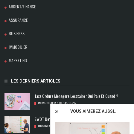
ARGENT/FINANCE
ASSURANCE
BUSINESS
IMMOBILIER
MARKETING
LES DERNIERS ARTICLES
Taxe Ordure Ménagère Locataire : Qui Paie Et Quand ?
IMMOBILIER
/
04/08/2026
VOUS AIMEREZ AUSSI...
SWOT Def : Qu’est-Ce Que L’analyse SWOT ?
BUSINESS
/
02/08/2026