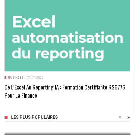
BUSINESS
/
07/07/2026
De L’Excel Au Reporting IA : Formation Certifiante RS6776
Pour La Finance
Avoir Une Idée De Génie Pour Faire Fortune… Pourquoi
LES PLUS POPULAIRES
Pas Vous ?