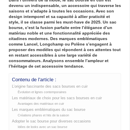
Dans l’univers de la mode, le sac bourse en cuir est
devenu un indispensable, un accessoire qui traverse les
saisons et s’adapte à toutes les occasions. Avec son
design intemporel et sa capacité à allier praticité et
style, il se classe parmi les must-have de 2025. Un sac
bourse, c’est la fusion parfaite entre l’élégance d’un
matériau noble et une fonctionnalité appréciée des
citadines modernes. Des marques emblématiques
comme
Lancel
,
Longchamp
ou
Polène
s’engagent à
proposer des modèles qui répondent à ces attentes tout
en restant accessibles à une large variété de
consommateurs. Analysons ensemble l’ampleur et
l’héritage de cet accessoire tendance.
Contenu de l'article :
L’origine fascinante des sacs bourses en cuir
Évolution et lignes contemporaines
Les matériaux de choix pour les sacs bourses en cuir
Avantages des matériaux en cuir
Les marques emblématiques du sac bourse
Créations phares et hits de la saison
Adopter le sac bourse pour diverses occasions
Idées de looks avec un sac bourse