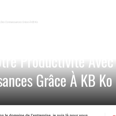
on Des Connaissances Grâce À KB Ko
tre Productivité Avec
sances Grâce À KB Ko
s le domaine de l’entreprise, je suis là pour vous