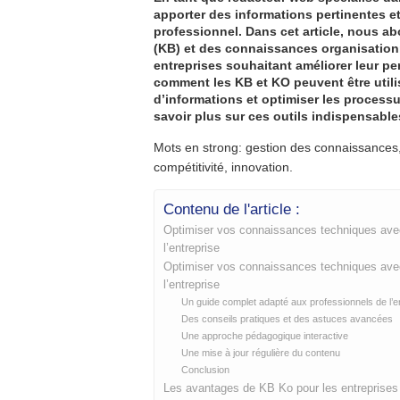
apporter des informations pertinentes et
professionnel. Dans cet article, nous a
(KB) et des connaissances organisationn
entreprises souhaitant améliorer leur pe
comment les KB et KO peuvent être utilis
d’informations et optimiser les process
savoir plus sur ces outils indispensable
Mots en strong: gestion des connaissances
compétitivité, innovation.
Contenu de l'article :
Optimiser vos connaissances techniques avec
l’entreprise
Optimiser vos connaissances techniques avec
l’entreprise
Un guide complet adapté aux professionnels de l’e
Des conseils pratiques et des astuces avancées
Une approche pédagogique interactive
Une mise à jour régulière du contenu
Conclusion
Les avantages de KB Ko pour les entreprises