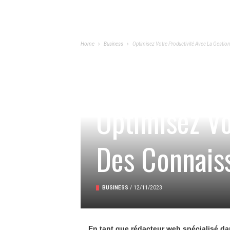
Home
Business
Optimisez Votre Productivité Avec La Gesti
Optimisez Vo
Des Connais
BUSINESS
/
12/11/2023
En tant que rédacteur web spécialisé dan