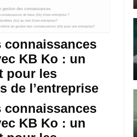
de gestion des connaissances
 connaissances de base (kb) d’une entreprise ?
olètes (ko) au sein d’une entreprise?
ystème de gestion des connaissances (kb) pour une entreprise?
s connaissances
vec KB Ko : un
 pour les
s de l’entreprise
s connaissances
vec KB Ko : un