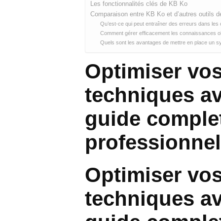
Les fonctionnalités clés de KB Ko
Comparaison entre KB Ko et d’autres outils 
Qu’est-ce qui peut entraîner des erreurs dans les
Comment gérer efficacement les connaissances obs
Quels sont les avantages de mettre en place un s
Optimiser vo
techniques a
guide complet
professionnel
Optimiser vo
techniques a