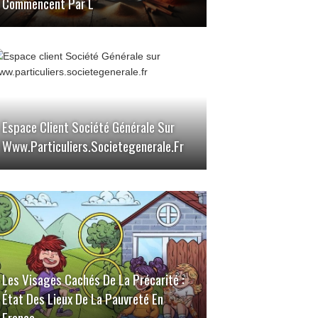
Commencent Par L
Espace Client Société Générale Sur
Www.particuliers.societegenerale.fr
Les Visages Cachés De La Précarité :
État Des Lieux De La Pauvreté En
France