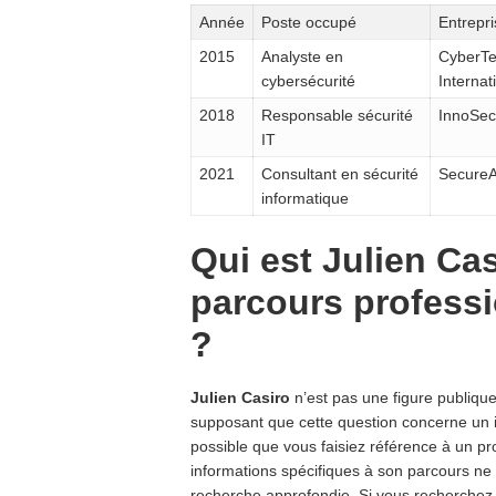
Année
Poste occupé
Entrepri
2015
Analyste en
CyberT
cybersécurité
Internat
2018
Responsable sécurité
InnoSec
IT
2021
Consultant en sécurité
SecureA
informatique
Qui est Julien Cas
parcours professi
?
Julien Casiro
n’est pas une figure publiqu
supposant que cette question concerne un in
possible que vous faisiez référence à un p
informations spécifiques à son parcours ne
recherche approfondie. Si vous recherchez d