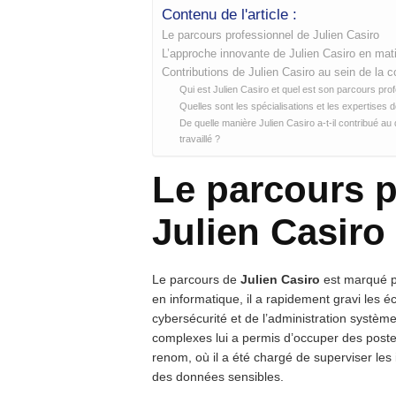
Contenu de l'article :
Le parcours professionnel de Julien Casiro
L’approche innovante de Julien Casiro en mati
Contributions de Julien Casiro au sein de la
Qui est Julien Casiro et quel est son parcours prof
Quelles sont les spécialisations et les expertises 
De quelle manière Julien Casiro a-t-il contribué au
travaillé ?
Le parcours p
Julien Casiro
Le parcours de
Julien Casiro
est marqué pa
en informatique, il a rapidement gravi les 
cybersécurité et de l’administration systè
complexes lui a permis d’occuper des postes
renom, où il a été chargé de superviser les 
des données sensibles.