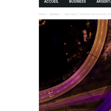
ACCUEIL
BUSINESS
ARGENT
Home
Business
Julien Casiro : L’Innovation Au Service De L’E