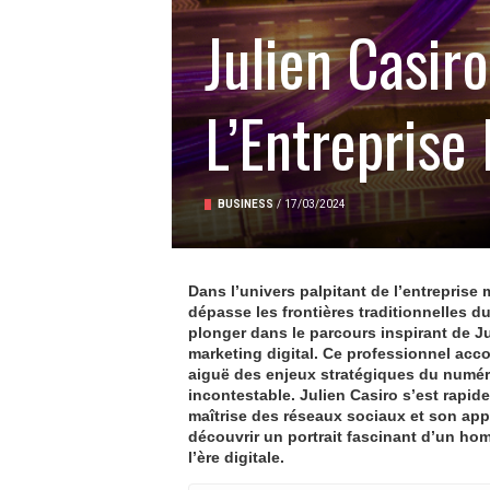
Julien Casiro
L’Entreprise
BUSINESS
/
17/03/2024
Dans l’univers palpitant de l’
entreprise
m
dépasse les frontières traditionnelles d
plonger dans le parcours inspirant de J
marketing digital
. Ce professionnel acc
aiguë des enjeux stratégiques du
numér
incontestable. Julien Casiro s’est rap
maîtrise des
réseaux sociaux
et son app
découvrir un portrait fascinant d’un ho
l’ère digitale.