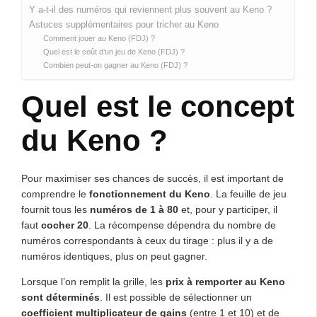
Y a-t-il des numéros qui reviennent plus souvent au Keno ?
Astuces supplémentaires pour tricher au Keno
Comment jouer au Keno (FDJ) ?
Quel est le coût d’un jeu de Keno (FDJ) ?
Combien peut-on gagner au Keno (FDJ) ?
Quel est le concept
du Keno ?
Pour maximiser ses chances de succès, il est important de
comprendre le
fonctionnement du Keno
. La feuille de jeu
fournit tous les
numéros de 1 à 80
et, pour y participer, il
faut
cocher 20
. La récompense dépendra du nombre de
numéros correspondants à ceux du tirage : plus il y a de
numéros identiques, plus on peut gagner.
Lorsque l’on remplit la grille, les
prix à remporter au Keno
sont déterminés
. Il est possible de sélectionner un
coefficient multiplicateur de gains
(entre 1 et 10) et de