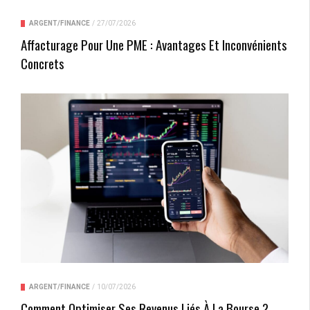
ARGENT/FINANCE
/
27/07/2026
Affacturage Pour Une PME : Avantages Et Inconvénients
Concrets
ARGENT/FINANCE
/
10/07/2026
Comment Optimiser Ses Revenus Liés À La Bourse ?