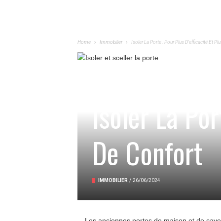
Home
Immobilier
Isoler La Porte : Pour Plus D’efficacité Et Pl
Isoler La Por
De Confort
IMMOBILIER
/
26/06/2024
Les anciennes portes de maison et de cave ne