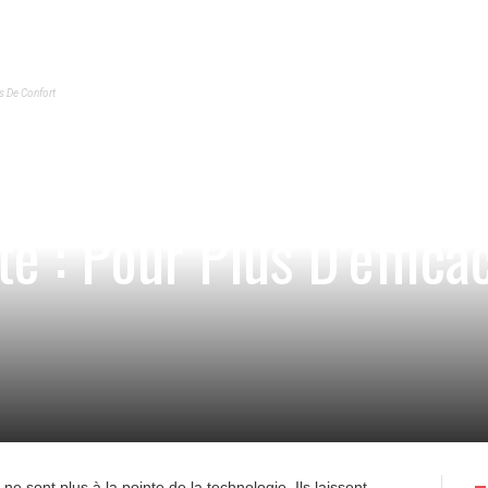
us De Confort
te : Pour Plus D’effica
 sont plus à la pointe de la technologie. Ils laissent