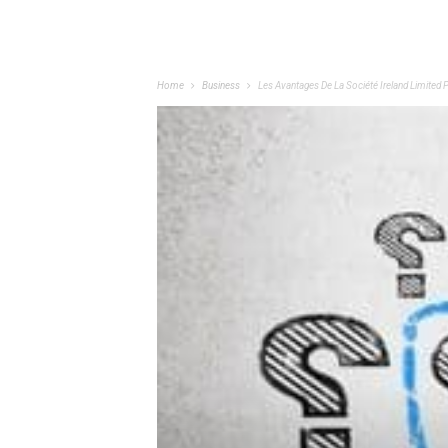
Home
Business
Les Avantages De La Société Ireland Limited 