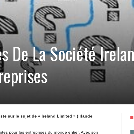
s De La Société Irela
reprises
ste sur le sujet de « Ireland Limited » (Irlande
nités pour les entreprises du monde entier. Avec son