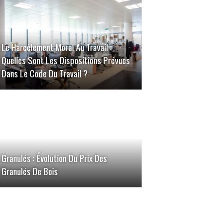
Le Harcèlement Moral Au Travail :
Quelles Sont Les Dispositions Prévues
Dans Le Code Du Travail ?
Granulés : Évolution Du Prix Des
Granulés De Bois