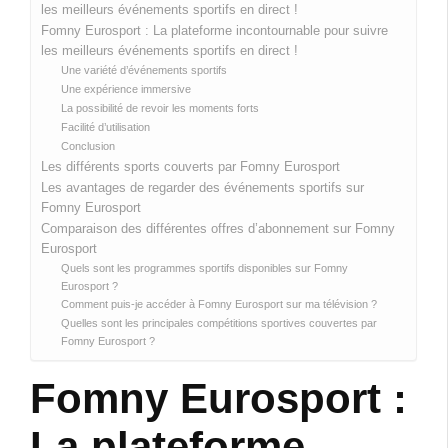
les meilleurs événements sportifs en direct !
Fomny Eurosport : La plateforme incontournable pour suivre
les meilleurs événements sportifs en direct !
Une variété d’événements sportifs
Une expérience immersive
La possibilité de revoir les moments forts
Facilité d’utilisation
Conclusion
Les différents sports couverts par Fomny Eurosport
Les avantages de regarder des événements sportifs sur
Fomny Eurosport
Comparaison des différentes offres d’abonnement sur Fomny
Eurosport
Quels sont les programmes sportifs disponibles sur Fomny
Eurosport ?
Comment puis-je accéder à Fomny Eurosport sur ma télévision ?
Quelles sont les principales compétitions sportives couvertes par
Fomny Eurosport ?
Fomny Eurosport :
La plateforme