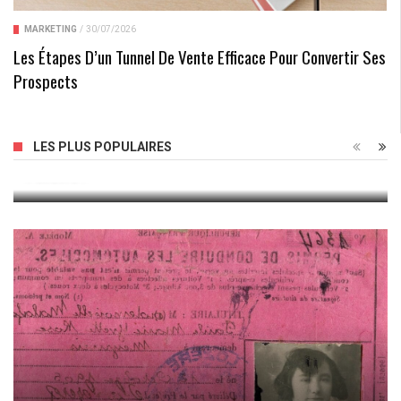
MARKETING
/
30/07/2026
Les Étapes D’un Tunnel De Vente Efficace Pour Convertir Ses
Prospects
Regarder Avatar En Streaming VOSTFR : La Meilleure
Façon De Plonger Dans Le Monde Fantastique De
LES PLUS POPULAIRES
Pandora !