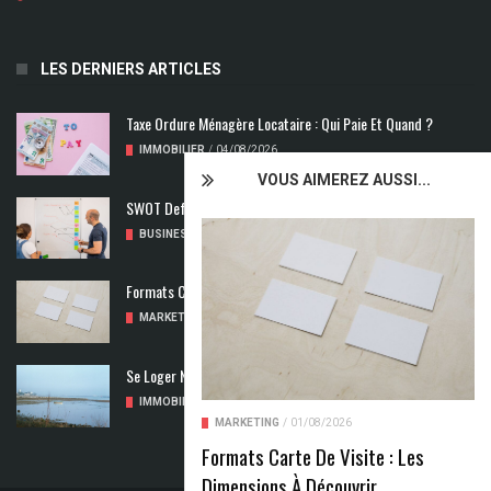
LES DERNIERS ARTICLES
Taxe Ordure Ménagère Locataire : Qui Paie Et Quand ?
IMMOBILIER
/
04/08/2026
VOUS AIMEREZ AUSSI...
SWOT Def : Qu’est-Ce Que L’analyse SWOT ?
BUSINESS
/
02/08/2026
Formats Carte De Visite : Les Dimensions À Découvrir
MARKETING
/
01/08/2026
Se Loger Neuf : Comment Choisir Un Logement Adapté
IMMOBILIER
/
31/07/2026
MARKETING
/
01/08/2026
Formats Carte De Visite : Les
Dimensions À Découvrir