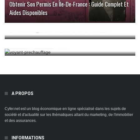
Obtenir Son Permis En Île-De-France : Guide Complet Et
Aides Disponibles
Le Costockage, Une Solution Utile Et Rentable
Le Voyant Préchauffage : Pourquoi S’allume-T-Il Et
Comment Fonctionne-T-Il ?
A PROPOS
Cyfer.net est un blog économique en ligne spécialisé dans les sujets de
société et d'actualité sur les thématiques allant du marketing, de l'immobilier
et des assurances.
INFORMATIONS