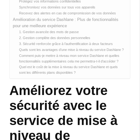
Protégez vos informations confidentielles
Synchronisez vos données sur tous vos appareils
Recevez des alertes en cas de compromission de vos données
Amélioration du service Dashlane : Plus de fonctionnalités
pour une meilleure expérience
1. Gestion avancée des mots de passe
2. Gestion complète des données personnelles
3. Sécurité renforcée grâce à l’authentification à deux facteurs
Quels sont les avantages d’une mise à niveau du service Dashlane ?
Comment puis-je mettre à niveau mon service Dashlane et quelles
fonctionnalités supplémentaires cela me permettra-t-il d’accéder ?
Quel est le coût de la mise à niveau du service Dashlane et quels
sont les différents plans disponibles ?
Améliorez votre
sécurité avec le
service de mise à
niveau de