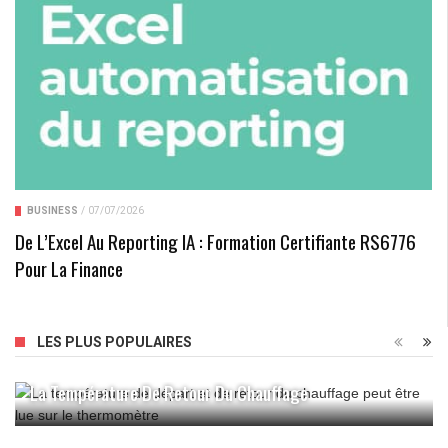
BUSINESS
/
07/07/2026
De L’Excel Au Reporting IA : Formation Certifiante RS6776
Pour La Finance
LES PLUS POPULAIRES
La Température De Retour Du Chauffage
Osez La Décoration Taupe Couleur : Idées Et Conseils
Pour La Combiner