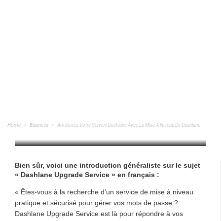
Améliorez Votre Service Dashlane Avec
La Mise À Niveau De Dashlane
Home
Business
Améliorez Votre Service Dashlane Avec La Mise À Niveau De Dashlane
BUSINESS
/
14/11/2023
Bien sûr, voici une introduction généraliste sur le sujet
« Dashlane Upgrade Service » en français :
« Êtes-vous à la recherche d’un service de mise à niveau
pratique et sécurisé pour gérer vos mots de passe ?
Dashlane Upgrade Service est là pour répondre à vos