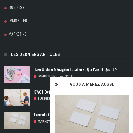
BUSINESS
IMMOBILIER
MARKETING
LES DERNIERS ARTICLES
Taxe Ordure Ménagère Locataire : Qui Paie Et Quand ?
IMMOBILIER
/
04/08/2026
VOUS AIMEREZ AUSSI...
SWOT Def : Qu’est-Ce Que L’analyse SWOT ?
BUSINESS
/
02/08/2026
Formats Carte De Visite : Les Dimensions À Découvrir
MARKETING
/
01/08/2026